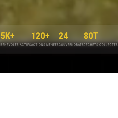
5K+
120+
24
80T
BÉNÉVOLES ACTIFS
ACTIONS MENÉES
GOUVERNORATS
DÉCHETS COLLECTÉS
SUR LE TERRAIN
Nos actions